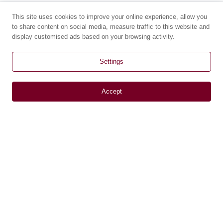
This site uses cookies to improve your online experience, allow you
to share content on social media, measure traffic to this website and
display customised ads based on your browsing activity.
Settings
Accept
СТАТИИ
ЗА НАС
ПОЛИТИКА ЗА ПОВЕРИТЕЛНОСТ
Центърът за изследване на конфликти не се идентифицира с
авторските мнения. Всички публикации изразяват само и
единствено позициите на своите автори.
ВСИЧКИ ПРАВА ЗАПАЗЕНИ
2026