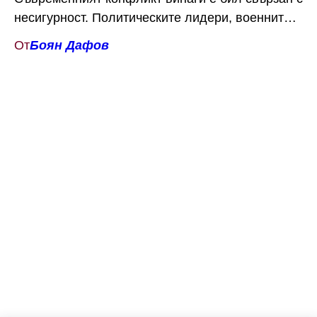
несигурност. Политическите лидери, военните
командири, разузнавателните служби,
От
Боян Дафов
дипломатите и недържавните актьори действат
в условия на непълна информация, тъй като не
знаят напълно какво иска другата страна,
докъде е готова да стигне, дали заплахите ѝ са
достоверни, или дали привидното въздържание
не прикрива подготовка […]