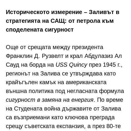
Историческото измерение – Заливът в
стратегията на САЩ: от петрола към
споделената сигурност
Още от срещата между президента
Франклин Д. Рузвелт и крал Абдулазиз Ал
Сауд на борда на
USS Quincy
през 1945 г.,
регионът на Залива се утвърждава като
крайъгълен камък на американската
външна политика под негласната формула
сигурност в замяна на енергия
. По време
на Студената война държавите от Залива
са възприемани като ключова преграда
срещу съветската експанзия, а през 80-те