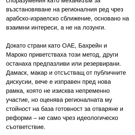
споразумения като механизъм за
възстановяване на регионалния ред чрез
арабско-израелско сближение, основано на
взаимни интереси, а не на лозунги.
Докато страни като ОАЕ, Бахрейн и
Мароко приветстваха този метод, други
останаха предпазливи или резервирани.
Дамаск, макар и отсъстващ от публичните
дискусии, вече е изправен пред нова
рамка, която не изисква непременно
участие, но оценява регионалната му
стойност на база готовност за отваряне и
реформи – не само чрез идеологическо
съответствие.