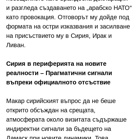
и разгледа създаването на „арабско НАТО“
като провокация. Отговорът му дойде под
формата на остри изказвания и засилване
на присъствието му в Сирия, Ирак и
Ливан.
Сирия в периферията на новите
реалности – Прагматични сигнали
въпреки официалното отсъствие
Макар сирийският въпрос да не беше
открито обсъждан на срещата,
атмосферата около визитата съдържаше
индиректни сигнали за бъдещето на
Дамаск при новите динамики. Това