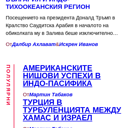
ТИХООКЕАНСКИЯ РЕГИОН
Посещението на президента Доналд Тръмп в
Кралство Саудитска Арабия в началото на
обиколката му в Залива беше изключително
събитие както по форма, така и по съдържание.
От
Далбир Ахлават
&
Искрен Иванов
То пренареди американските приоритети в
Близкия изток и отвори вратата за нов
стратегически подход, основан на принципа
АМЕРИКАНСКИТЕ
ПОЛУЛЯРНИ
сделки и резултати, отдалечавайки се от
НИШОВИ УСПЕХИ В
моралната реторика и идеологическия дискурс,
ИНДО-ПАСИФИКА
доминирали […]
От
Мартин Табаков
ТУРЦИЯ В
ТУРБУЛЕНЦИЯТА МЕЖДУ
ХАМАС И ИЗРАЕЛ