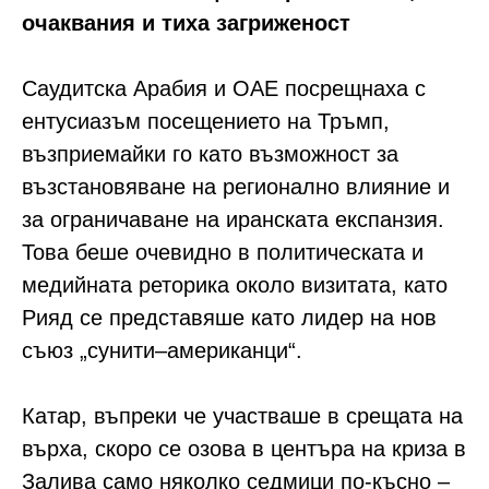
очаквания и тиха загриженост
Саудитска Арабия и ОАЕ посрещнаха с
ентусиазъм посещението на Тръмп,
възприемайки го като възможност за
възстановяване на регионално влияние и
за ограничаване на иранската експанзия.
Това беше очевидно в политическата и
медийната реторика около визитата, като
Рияд се представяше като лидер на нов
съюз „сунити–американци“.
Катар, въпреки че участваше в срещата на
върха, скоро се озова в центъра на криза в
Залива само няколко седмици по-късно –