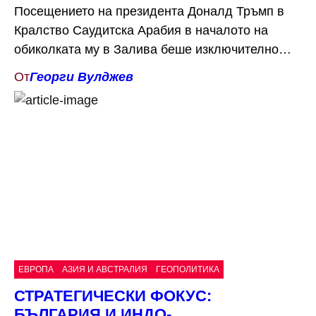
Посещението на президента Доналд Тръмп в
Кралство Саудитска Арабия в началото на
обиколката му в Залива беше изключително
събитие както по форма, така и по съдържание.
От
Георги Вулджев
То пренареди американските приоритети в
Близкия изток и отвори вратата за нов
стратегически подход, основан на принципа
сделки и резултати, отдалечавайки се от
моралната реторика и идеологическия дискурс,
доминирали […]
ЕВРОПА
АЗИЯ И АВСТРАЛИЯ
ГЕОПОЛИТИКА
СТРАТЕГИЧЕСКИ ФОКУС:
БЪЛГАРИЯ И ИНДО-