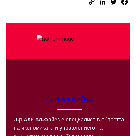
Copy
LinkedIn
Twitter
Fa
Link
АЛИ AЛ-ФАЙЕЗ
Д-р Али Ал-Файез е специалист в областта
на икономиката и управлението на