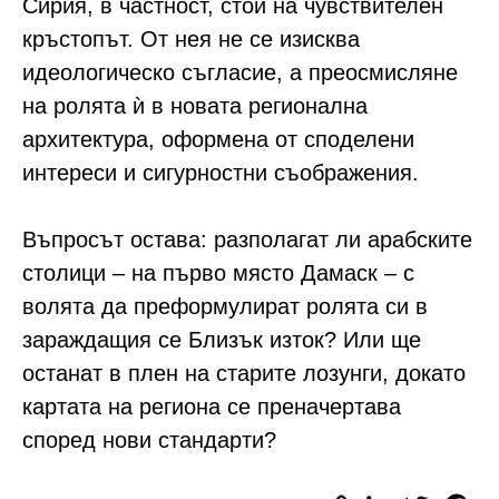
Сирия, в частност, стои на чувствителен
кръстопът. От нея не се изисква
идеологическо съгласие, а преосмисляне
на ролята ѝ в новата регионална
архитектура, оформена от споделени
интереси и сигурностни съображения.
Въпросът остава: разполагат ли арабските
столици – на първо място Дамаск – с
волята да преформулират ролята си в
зараждащия се Близък изток? Или ще
останат в плен на старите лозунги, докато
картата на региона се преначертава
според нови стандарти?